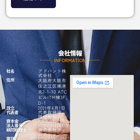
会社情報
INFORMATION
社名
アドバント株
式会社
住所
大阪府大阪市
住之江区南港
北2-1-10 ATC
ビルITM棟3F,
D-1
設立
2021年4月1日
代表者
代表取締役
岡田智則
資本金
2,000,000円
法人番号
2120001236579
顧問税理士
株式会社ディ
レクション
電話
070-8592-0961